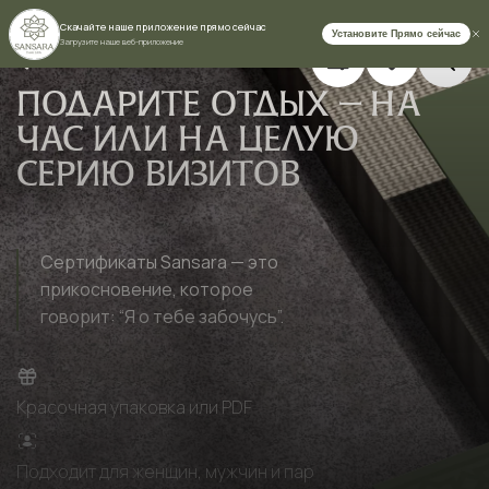
ПОДАРИТЕ ОТДЫХ — НА
ЧАС ИЛИ НА ЦЕЛУЮ
СЕРИЮ ВИЗИТОВ
Сертификаты Sansara — это
прикосновение, которое
говорит: “Я о тебе забочусь”.
Ваше имя
Красочная упаковка или PDF
Номер телефона (WhatsApp)
Подходит для женщин, мужчин и пар