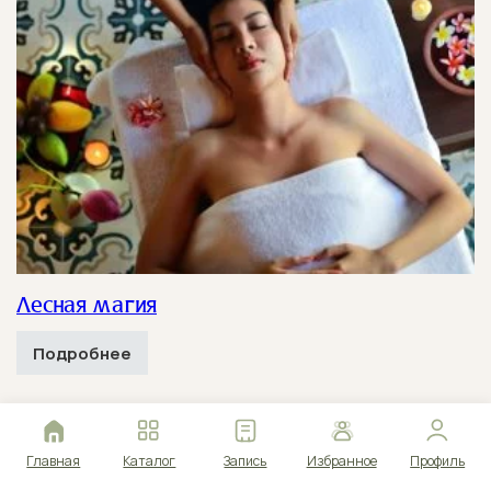
Spa - программы
Абонементы Sansara
Формат
Электронный
Бумажный (в
Лесная магия
(PDF)
салоне)
Подробнее
Куда отправить сертификат?
Главная
Каталог
Запись
Избранное
Профиль